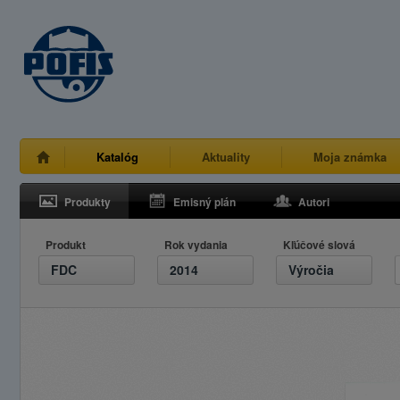
Katalóg
Aktuality
Moja známka
Produkty
Emisný plán
Autori
Produkt
Rok vydania
Kľúčové slová
FDC
2014
Výročia