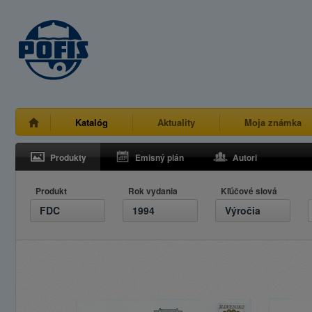
Katalóg
Aktuality
Moja známka
Produkty
Emisný plán
Autori
Produkt
Rok vydania
Kľúčové slová
FDC
1994
Výročia