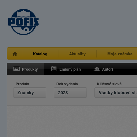
Katalóg
Aktuality
Moja známka
Produkty
Emisný plán
Autori
Produkt
Rok vydania
Kľúčové slová
Známky
2023
Všetky 