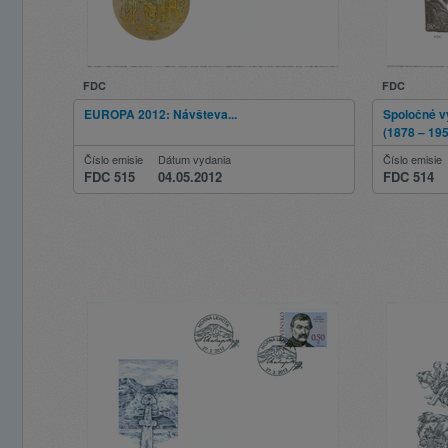
FDC
FDC
EUROPA 2012: Návšteva...
Spoločné v
(1878 – 19
Číslo emisie
Dátum vydania
Číslo emisie
FDC 515
04.05.2012
FDC 514