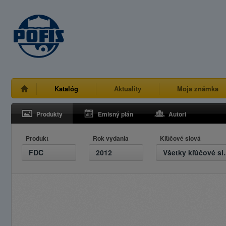
Katalóg
Aktuality
Moja známka
Produkty
Emisný plán
Autori
Produkt
Rok vydania
Kľúčové slová
FDC
2012
Všetky 