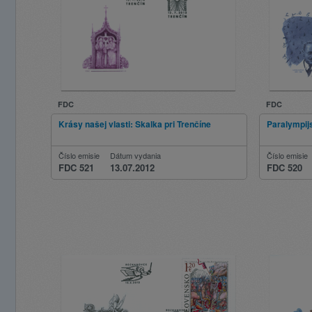
FDC
FDC
Krásy našej vlasti: Skalka pri Trenčíne
Paralympij
Číslo emisie
Dátum vydania
Číslo emisie
FDC 521
13.07.2012
FDC 520