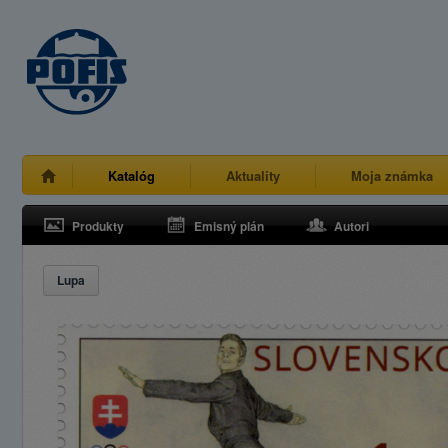
Katalóg
Aktuality
Moja známka
Produkty
Emisný plán
Autori
Lupa