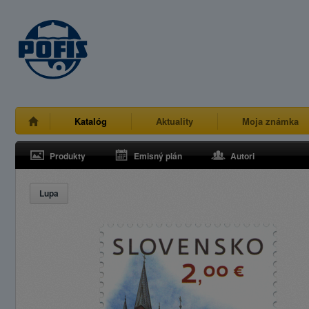
Katalóg
Aktuality
Moja známka
Produkty
Emisný plán
Autori
Lupa