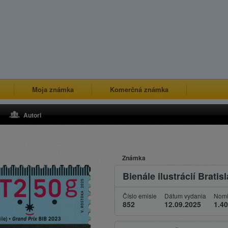
Moja známka
Komerčná známka
Autori
Známka
Bienále ilustrácií Bratis
Číslo emisie
Dátum vydania
Nomi
852
12.09.2025
1.40