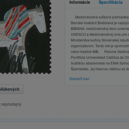
Informácie
Špecifikácia
Medzinárodná súťažná prehliadka ori
Bienále ilustrácií Bratislava je najv
BIBIANA, medzinárodný dom umenia pr
UNESCO a Medzinárodnej únie pre d
Ministerstva kultúry Slovenskej repu
organizátorom. Tento rok je výnimočný
rokov tradície BIB. Paloma Valdivia
Pontificia Universidad Católica de C
ilustráciu absolvovala na EINA Schoo
Španielsko. Jej hlavnou vášňou sú de
Zobraziť viac
obľúbených
e nepredajný