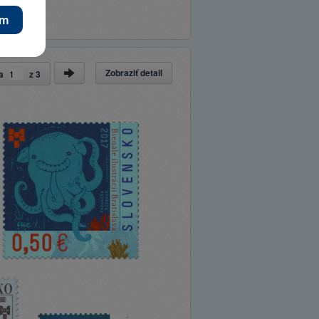
Zobraziť detail
ka
z
3