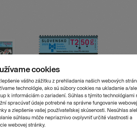
Pečiatkovaná známka
Bienále ilustrácií Bratislava 2025
Číslo emisie
Dátum vydania
852
12.09.2025