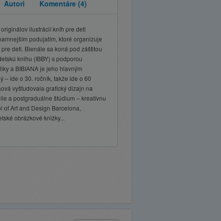
Autori
Komentáre
(4)
ginálov ilustrácií kníh pre deti
ýznamnejším podujatím, ktoré organizuje
e deti. Bienále sa koná pod záštitou
etskú knihu (IBBY) s podporou
bliky a BIBIANA je jeho hlavným
 – ide o 30. ročník, takže ide o 60
ová vyštudovala grafický dizajn na
hile a postgraduálne štúdium – kreatívnu
l of Art and Design Barcelona,
tské obrázkové knižky...