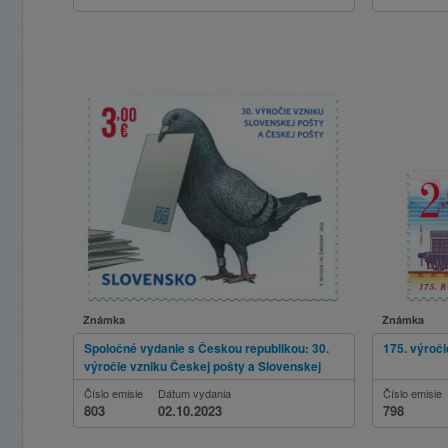
Známka
Známka
Spoločné vydanie s Českou republikou: 30.
175. výroči
výročie vzniku Českej pošty a Slovenskej
pošty
Číslo emisie
Dátum vydania
Číslo emisie
803
02.10.2023
798