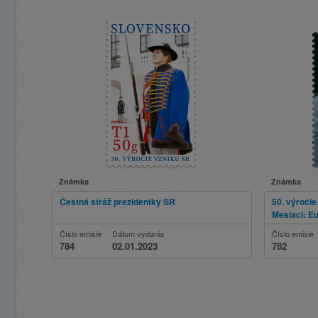
Známka
Známka
Čestná stráž prezidentky SR
50. výročie
Mesiaci: E
Číslo emisie
Dátum vydania
Číslo emisie
784
02.01.2023
782