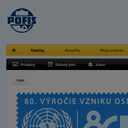
Katalóg
Aktuality
Moja známka
Produkty
Emisný plán
Autori
Lupa