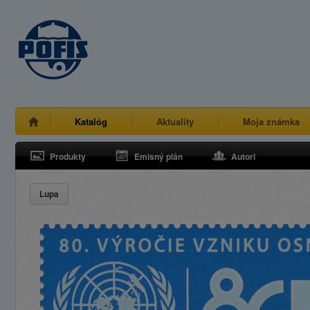
Katalóg
Aktuality
Moja známka
Produkty
Emisný plán
Autori
Lupa