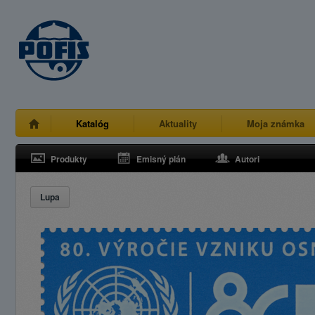
Katalóg
Aktuality
Moja známka
Produkty
Emisný plán
Autori
Lupa