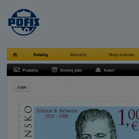
Katalóg
Aktuality
Moja známka
Produkty
Emisný plán
Autori
Lupa