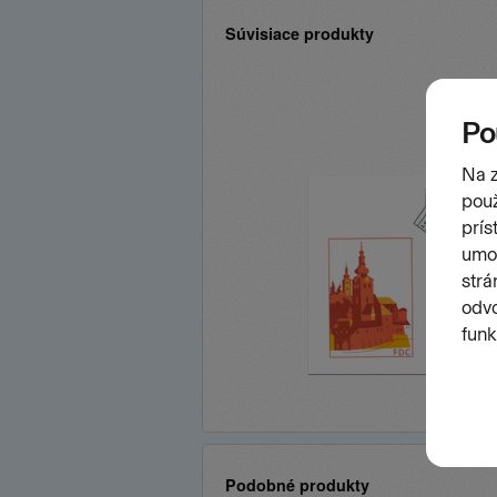
Súvisiace produkty
Podobné produkty