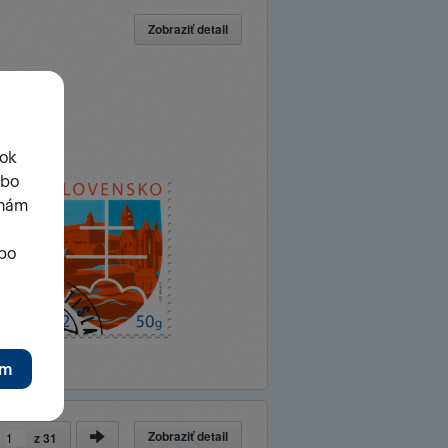
Zobraziť detail
Zobraziť detail
a
z
31