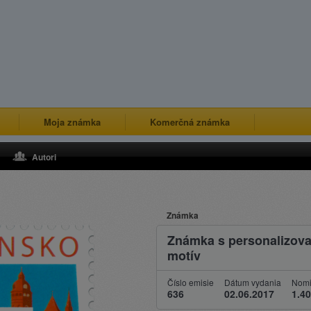
Moja známka
Komerčná známka
Autori
Známka
Známka s personalizov
motív
Číslo emisie
Dátum vydania
Nomi
636
02.06.2017
1.40