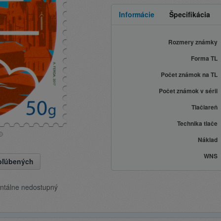
Informácie
Špecifikácia
Rozmery známky
Forma TL
Počet známok na TL
Počet známok v sérii
Tlačiareň
Technika tlače
Náklad
WNS
obľúbených
ntálne nedostupný