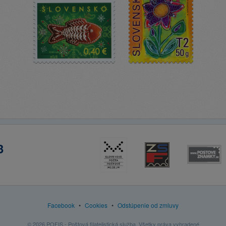
3
Facebook
•
Cookies
•
Odstúpenie od zmluvy
© 2026 POFIS - Poštová filatelistická služba. Všetky práva vyhradené