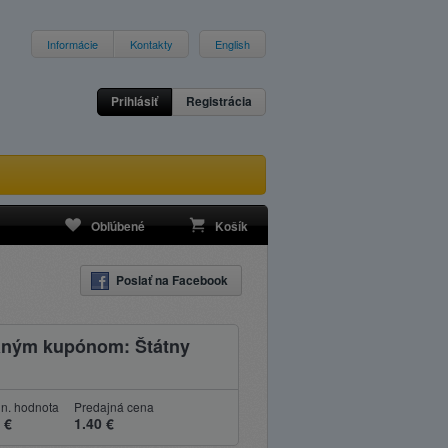
Informácie
Kontakty
English
Prihlásiť
Registrácia
Obľúbené
Košík
Poslať na Facebook
aným kupónom: Štátny
n. hodnota
Predajná cena
 €
1.40 €