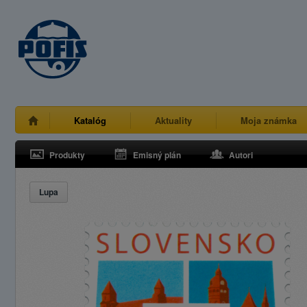
Katalóg
Aktuality
Moja známka
Produkty
Emisný plán
Autori
Lupa