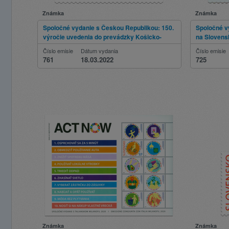
Známka
Známka
Spoločné vydanie s Českou Republikou: 150.
Spoločné v
výročie uvedenia do prevádzky Košicko-
na Slovens
bohumínskej železnice
Číslo emisie
Dátum vydania
Číslo emisie
761
18.03.2022
725
Známka
Známka