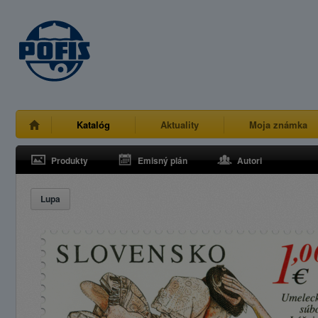
Katalóg
Aktuality
Moja známka
Produkty
Emisný plán
Autori
Lupa