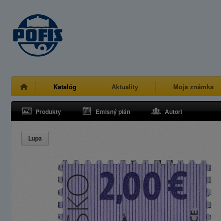
Katalóg
Aktuality
Moja známka
Produkty
Emisný plán
Autori
Lupa