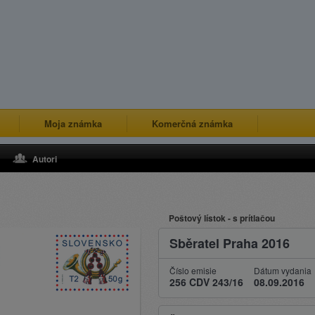
Moja známka
Komerčná známka
Autori
Poštový lístok - s prítlačou
Sběratel Praha 2016
Číslo emisie
Dátum vydania
256 CDV 243/16
08.09.2016