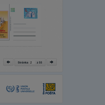
Stránka
z
55