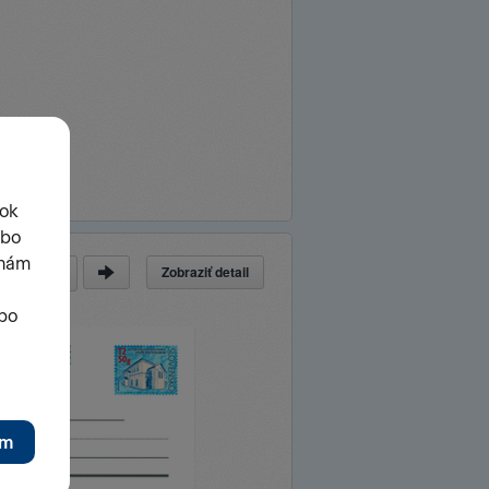
Zobraziť detail
a
z
55