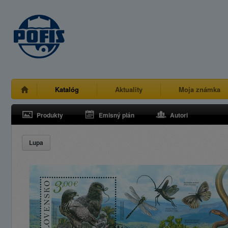
Katalóg
Aktuality
Moja známka
Produkty
Emisný plán
Autori
Lupa