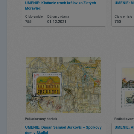
UMENIE: Klaňanie troch kráľov zo Zlatých
UMENIE: Ma
Moraviec
Číslo emisie
Dátum vydania
Číslo emisie
755
01.12.2021
750
Pečiatkovaný hárček
Pečiatkovan
UMENIE: Dušan Samuel Jurkovič – Spolkový
UMENIE: Alo
dom v Skalici