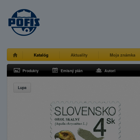
Katalóg
Aktuality
Moja známka
Produkty
Emisný plán
Autori
Lupa