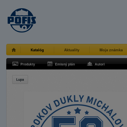
Katalóg
Aktuality
Moja známka
Produkty
Emisný plán
Autori
Lupa