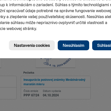
Pečiatka
Inaugurácia poštovej známky Medzinárodný
maratón mieru
Číslo emisie
Dátum vydania
PPP 67/24
04.10.2024