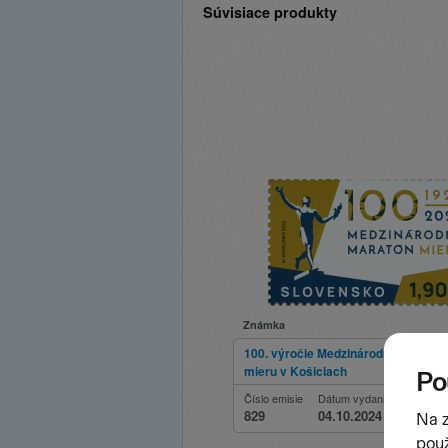
Súvisiace produkty
Známka
100. výročie Medzinárodného mara
mieru v Košiciach
Číslo emisie
Dátum vydania
829
04.10.2024