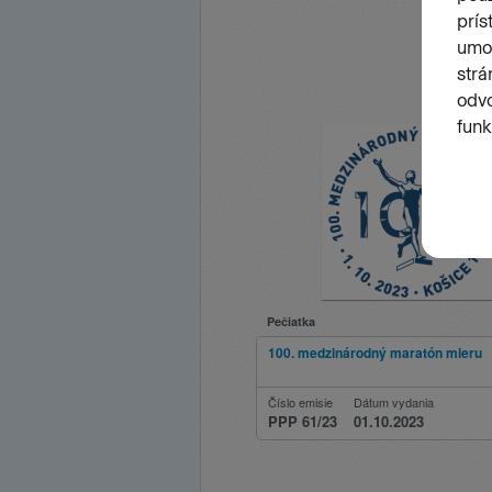
Pečiatka
100. medzinárodný maratón mieru
Číslo emisie
Dátum vydania
PPP 61/23
01.10.2023