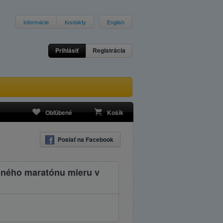
Informácie
Kontakty
English
Prihlásiť
Registrácia
Obľúbené
Košík
Poslať na Facebook
dného maratónu mieru v