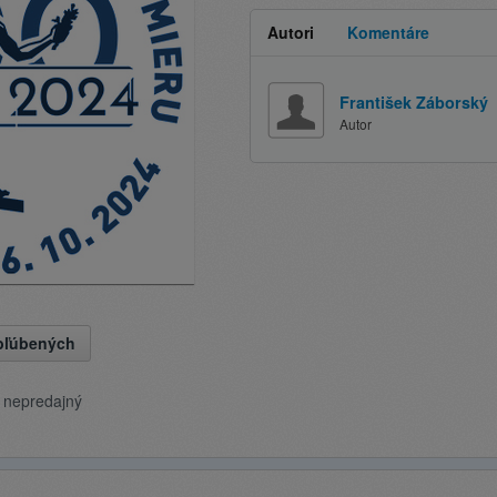
Autori
Komentáre
František Záborský
Autor
obľúbených
e nepredajný