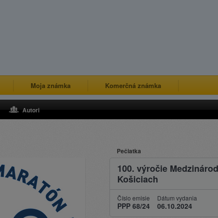
Moja známka
Komerčná známka
Autori
Pečiatka
100. výročie Medzináro
Košiciach
Číslo emisie
Dátum vydania
PPP 68/24
06.10.2024