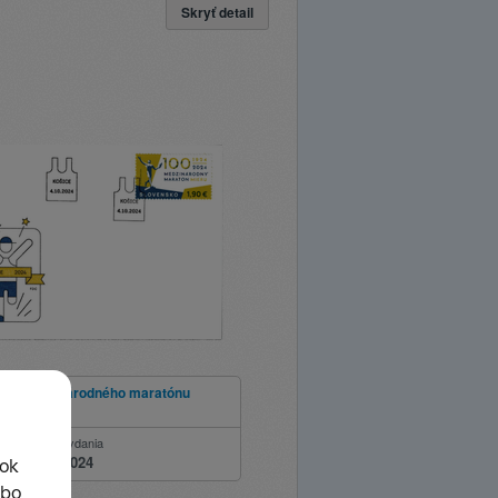
Skryť detail
očie Medzinárodného maratónu
Košiciach
ie
Dátum vydania
04.10.2024