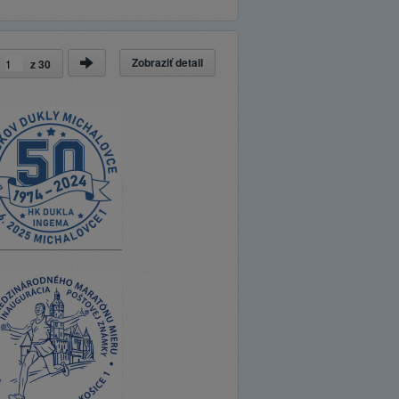
Zobraziť detail
a
z
30