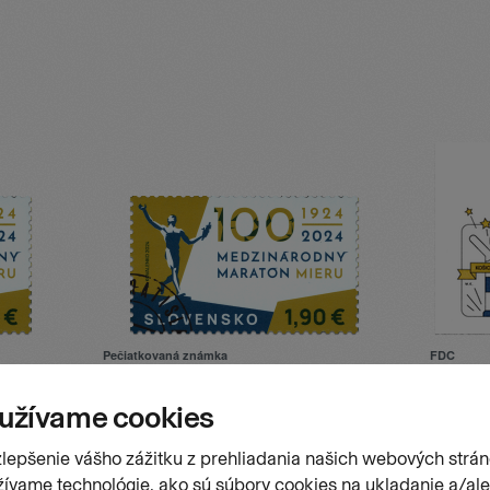
Pečiatkovaná známka
FDC
tónu
100. výročie Medzinárodného maratónu
100. výr
mieru v Košiciach
mieru v 
Číslo emisie
Dátum vydania
Číslo emis
829
04.10.2024
FDC 829