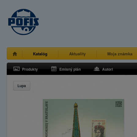
Katalóg
Aktuality
Moja známka
Produkty
Emisný plán
Autori
Lupa