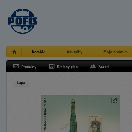
Katalóg
Aktuality
Moja známka
Produkty
Emisný plán
Autori
Lupa