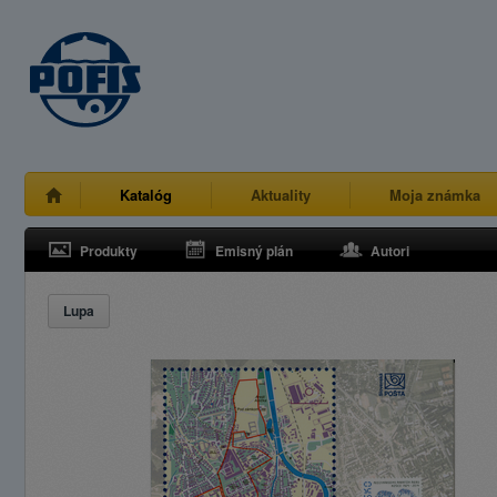
Katalóg
Aktuality
Moja známka
Produkty
Emisný plán
Autori
Lupa