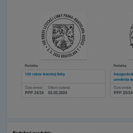
Pečiatka
Pečiatka
100 rokov leteckej linky
Inauguráci
uvedenia do
Bratislava 
Číslo emisie
Dátum vydania
Číslo emisie
PPP 24/24
03.05.2024
PPP 25/24
Podobné produkty