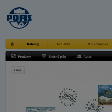
Katalóg
Aktuality
Moja známka
Produkty
Emisný plán
Autori
Lupa