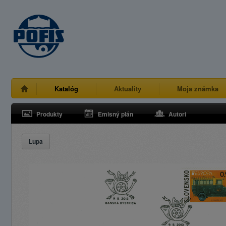
Katalóg
Aktuality
Moja známka
Produkty
Emisný plán
Autori
Lupa