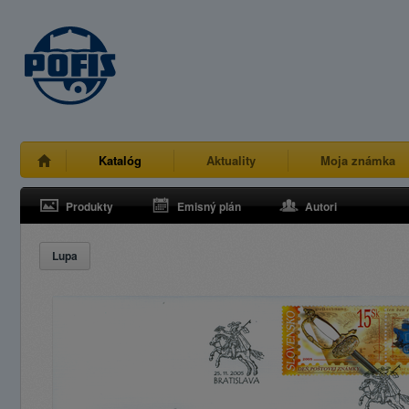
Katalóg
Aktuality
Moja známka
Produkty
Emisný plán
Autori
Lupa