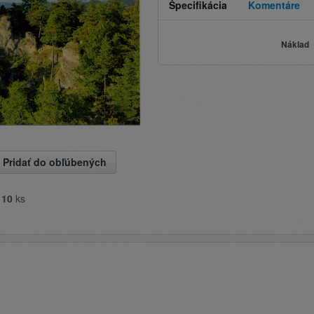
Špecifikácia
Komentáre
Náklad
Pridať do obľúbených
e
10
ks