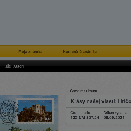
Moja známka
Komerčná známka
Autori
Carte maximum
Krásy našej vlasti: Hrič
Číslo emisie
Dátum vydania
132 CM 827/24
06.09.2024