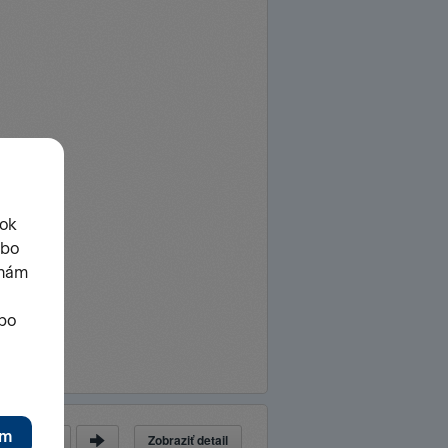
Zobraziť detail
a
z
16