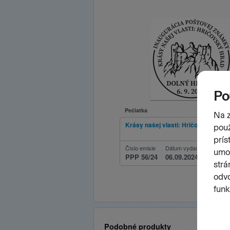
Pečiatka
Krásy našej vlasti: Hričovský hrad
Číslo emisie
Dátum vydania
PPP 56/24
06.09.2024
Podobné produkty