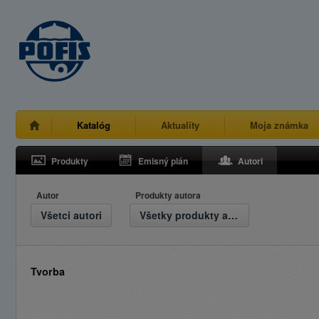
Katalóg
Aktuality
Moja známka
Produkty
Emisný plán
Autori
Autor
Produkty autora
Všetci autori
Všetky produkty autora
Tvorba