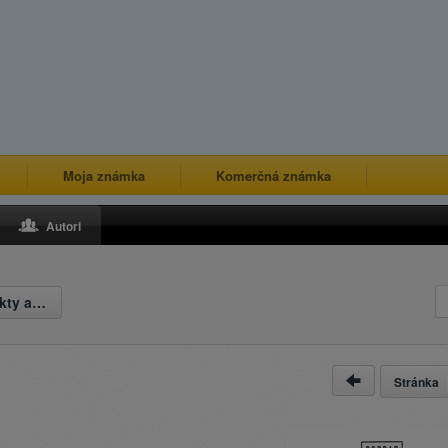
Moja známka
Komerčná známka
Autori
Všetky produkty autora
Stránka