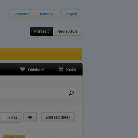
Informácie
Kontakty
English
Prihlásiť
Registrácia
Obľúbené
Košík
Zobraziť detail
z
214